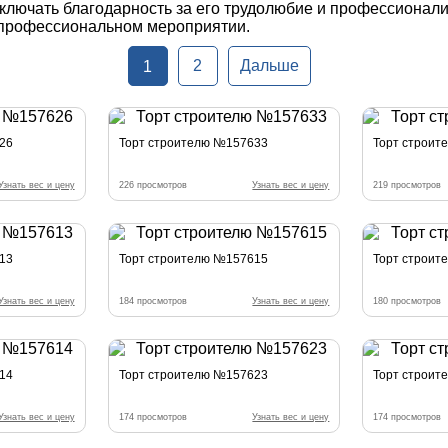
ключать благодарность за его трудолюбие и профессионализ
а профессиональном мероприятии.
2
Дальше
1
26
Торт строителю №157633
Торт строит
Узнать вес и цену
226 просмотров
Узнать вес и цену
219 просмотров
13
Торт строителю №157615
Торт строит
Узнать вес и цену
184 просмотров
Узнать вес и цену
180 просмотров
14
Торт строителю №157623
Торт строит
Узнать вес и цену
174 просмотров
Узнать вес и цену
174 просмотров