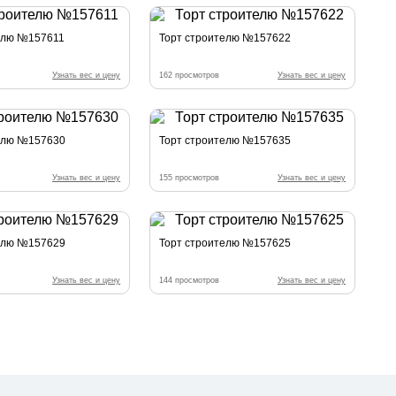
елю №157611
Торт строителю №157622
Узнать вес и цену
162 просмотров
Узнать вес и цену
елю №157630
Торт строителю №157635
Узнать вес и цену
155 просмотров
Узнать вес и цену
елю №157629
Торт строителю №157625
Узнать вес и цену
144 просмотров
Узнать вес и цену