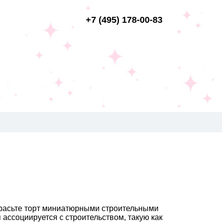
+7 (495) 178-00-83
красьте торт миниатюрными строительными
ассоциируется с строительством, такую как