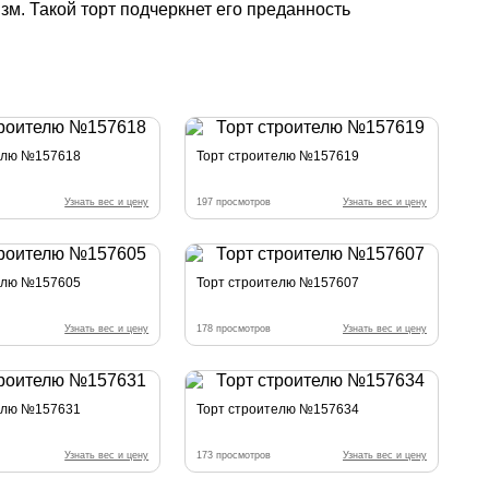
м. Такой торт подчеркнет его преданность
елю №157618
Торт строителю №157619
Узнать вес и цену
197 просмотров
Узнать вес и цену
елю №157605
Торт строителю №157607
Узнать вес и цену
178 просмотров
Узнать вес и цену
елю №157631
Торт строителю №157634
Узнать вес и цену
173 просмотров
Узнать вес и цену