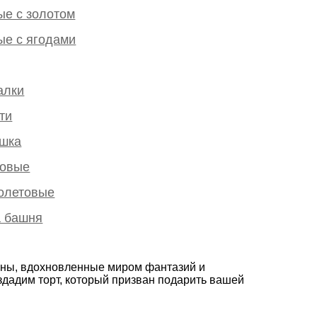
ые с золотом
ые с ягодами
алки
ти
ошка
зовые
олетовые
 башня
йны, вдохновленные миром фантазий и
здадим торт, который призван подарить вашей