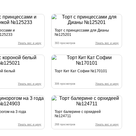
ессами и
Торт с принцессами для Дианы
№125233
№125201
Узнать вес и цену
393 просмотров
Узнать вес и цену
ной белый
Торт Кит Кат Софии №170101
Узнать вес и цену
306 просмотров
Узнать вес и цену
рогом на 3 года
Торт балерине с орхидеей
№124711
Узнать вес и цену
268 просмотров
Узнать вес и цену