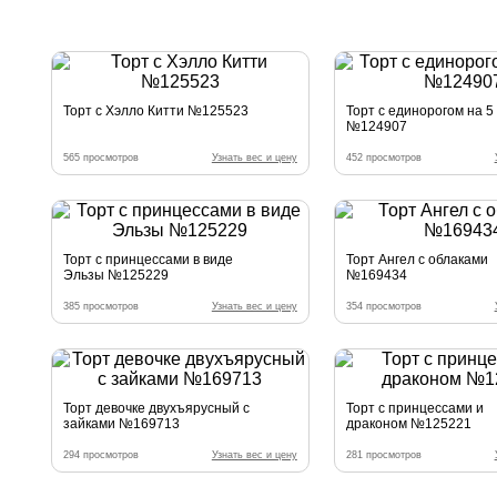
Торт с Хэлло Китти №125523
Торт с единорогом на 5
№124907
565 просмотров
Узнать вес и цену
452 просмотров
Торт с принцессами в виде
Торт Ангел с облаками
Эльзы №125229
№169434
385 просмотров
Узнать вес и цену
354 просмотров
Торт девочке двухъярусный с
Торт с принцессами и
зайками №169713
драконом №125221
294 просмотров
Узнать вес и цену
281 просмотров