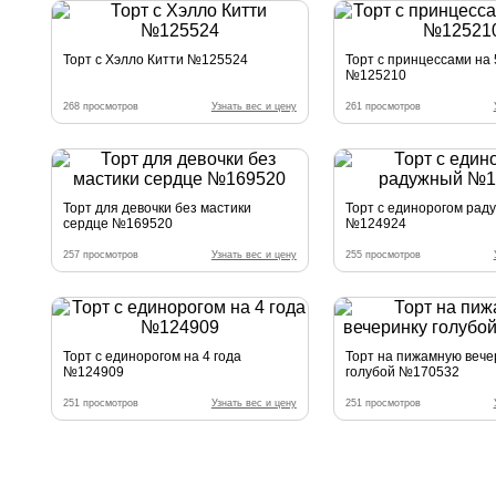
Торт с Хэлло Китти №125524
Торт с принцессами на 
№125210
268 просмотров
Узнать вес и цену
261 просмотров
Торт для девочки без мастики
Торт с единорогом рад
сердце №169520
№124924
257 просмотров
Узнать вес и цену
255 просмотров
Торт с единорогом на 4 года
Торт на пижамную вече
№124909
голубой №170532
251 просмотров
Узнать вес и цену
251 просмотров