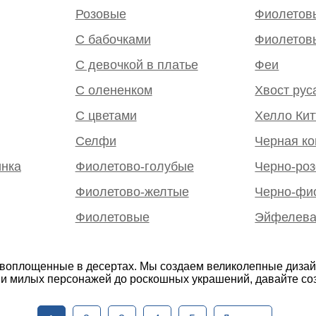
Розовые
Фиолетов
С бабочками
Фиолетов
С девочкой в платье
Феи
С олененком
Хвост рус
С цветами
Хелло Кит
Селфи
Черная к
инка
Фиолетово-голубые
Черно-ро
Фиолетово-желтые
Черно-фи
Фиолетовые
Эйфелева
, воплощенные в десертах. Мы создаем великолепные диза
в и милых персонажей до роскошных украшений, давайте со