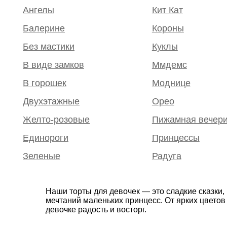
Ангелы
Кит Кат
Балерине
Короны
Без мастики
Куклы
В виде замков
Ммдемс
В горошек
Моднице
Двухэтажные
Орео
Желто-розовые
Пижамная вечер
Единороги
Принцессы
Зеленые
Радуга
Наши торты для девочек — это сладкие сказки
мечтаний маленьких принцесс. От ярких цвето
девочке радость и восторг.