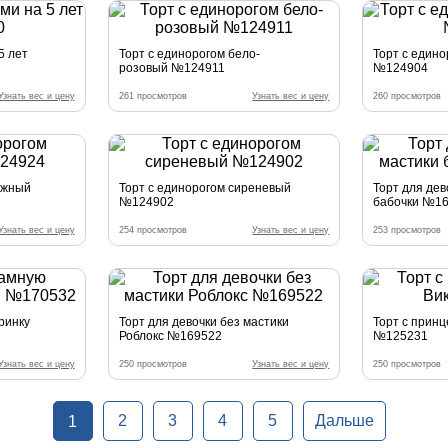
5 лет
Торт с единорогом бело-
Торт с едино
розовый №124911
№124904
Узнать вес и цену
261 просмотров
Узнать вес и цену
260 просмотров
ужный
Торт с единорогом сиреневый
Торт для дев
№124902
бабочки №1
Узнать вес и цену
254 просмотров
Узнать вес и цену
253 просмотров
ринку
Торт для девочки без мастики
Торт с прин
Роблокс №169522
№125231
Узнать вес и цену
250 просмотров
Узнать вес и цену
250 просмотров
2
3
4
5
Дальше
1