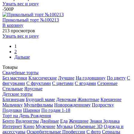
Узнать вес и цену
-500P
Прикольный торт №100213
В корзину
213 просмотров
Узнать вес и цену
1
2
Дальше
Товары
Свадебные торты
Без мастики
Классические
Лучшие
На годовщину
По цвету
С
фигурками
С фруктами
С цветами
С ягодами
Сезонные
Стильные
Ярусные
Детские торты
Близнецам
Будущей маме
Девочкам
Животные
Крещение
Мальчику
Мультфильмы
Новорожденному
Подростку
Подушки
Шарики
По годам 1-18
Торт на День Рождения
Бенто
Видеоигры
Двойные
Еда
Женщине
Знаки Зодиака
Интернет
Кино
Мужчине
Музыка
Объемные 3D
Одежда и
аксессуары
Оскорбительные
Профессии
С фото
Сериалы