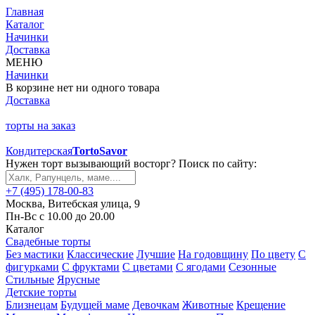
Главная
Каталог
Начинки
Доставка
МЕНЮ
Начинки
В корзине нет ни одного товара
Доставка
торты на заказ
Кондитерская
TortoSavor
Нужен торт вызывающий восторг? Поиск по сайту:
+7 (495) 178-00-83
Москва, Витебская улица, 9
Пн-Вс с 10.00 до 20.00
Каталог
Свадебные торты
Без мастики
Классические
Лучшие
На годовщину
По цвету
С
фигурками
С фруктами
С цветами
С ягодами
Сезонные
Стильные
Ярусные
Детские торты
Близнецам
Будущей маме
Девочкам
Животные
Крещение