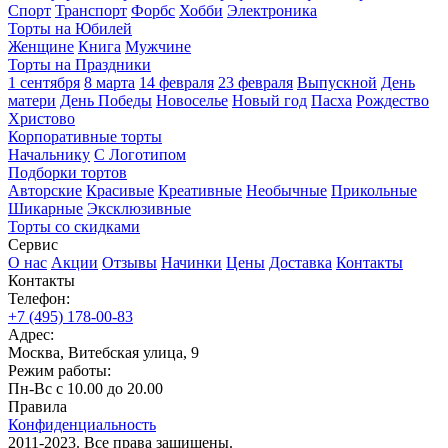
Спорт
Транспорт
Форбс
Хобби
Электроника
Торты на Юбилей
Женщине
Книга
Мужчине
Торты на Праздники
1 сентября
8 марта
14 февраля
23 февраля
Выпускной
День
матери
День Победы
Новоселье
Новый год
Пасха
Рождество
Христово
Корпоративные торты
Начальнику
С Логотипом
Подборки тортов
Авторские
Красивые
Креативные
Необычные
Прикольные
Шикарные
Эксклюзивные
Торты со скидками
Сервис
О нас
Акции
Отзывы
Начинки
Цены
Доставка
Контакты
Контакты
Телефон:
+7 (495) 178-00-83
Адрес:
Москва, Витебская улица, 9
Режим работы:
Пн-Вс с 10.00 до 20.00
Правила
Конфиденциальность
2011-2023. Все права защищены.