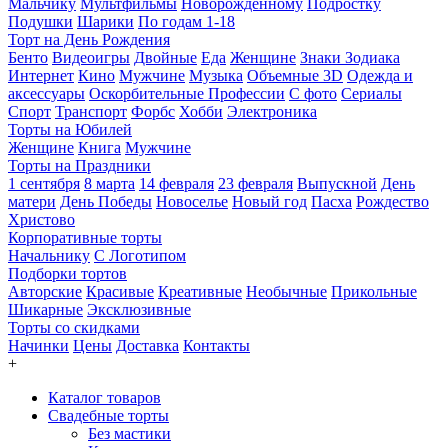
Мальчику
Мультфильмы
Новорожденному
Подростку
Подушки
Шарики
По годам 1-18
Торт на День Рождения
Бенто
Видеоигры
Двойные
Еда
Женщине
Знаки Зодиака
Интернет
Кино
Мужчине
Музыка
Объемные 3D
Одежда и
аксессуары
Оскорбительные
Профессии
С фото
Сериалы
Спорт
Транспорт
Форбс
Хобби
Электроника
Торты на Юбилей
Женщине
Книга
Мужчине
Торты на Праздники
1 сентября
8 марта
14 февраля
23 февраля
Выпускной
День
матери
День Победы
Новоселье
Новый год
Пасха
Рождество
Христово
Корпоративные торты
Начальнику
С Логотипом
Подборки тортов
Авторские
Красивые
Креативные
Необычные
Прикольные
Шикарные
Эксклюзивные
Торты со скидками
Начинки
Цены
Доставка
Контакты
+
Каталог товаров
Свадебные торты
Без мастики