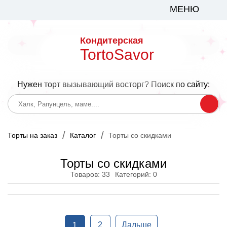
МЕНЮ
Кондитерская
TortoSavor
Нужен торт вызывающий восторг? Поиск по сайту:
Торты на заказ
Каталог
Торты со скидками
Торты со скидками
Товаров: 33
Категорий: 0
2
Дальше
1