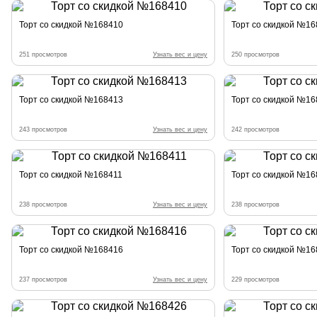
Торт со скидкой №168410
Торт со скидкой №1
251 просмотров
Узнать вес и цену
250 просмотров
Торт со скидкой №168413
Торт со скидкой №1
243 просмотров
Узнать вес и цену
242 просмотров
Торт со скидкой №168411
Торт со скидкой №1
238 просмотров
Узнать вес и цену
238 просмотров
Торт со скидкой №168416
Торт со скидкой №1
237 просмотров
Узнать вес и цену
229 просмотров