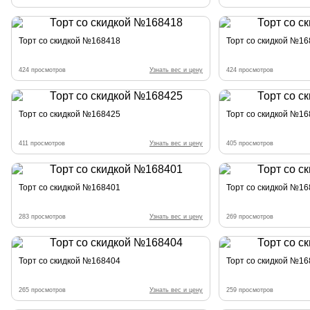
Торт со скидкой №168418
Торт со скидкой №1
424 просмотров
Узнать вес и цену
424 просмотров
Торт со скидкой №168425
Торт со скидкой №1
411 просмотров
Узнать вес и цену
405 просмотров
Торт со скидкой №168401
Торт со скидкой №1
283 просмотров
Узнать вес и цену
269 просмотров
Торт со скидкой №168404
Торт со скидкой №1
265 просмотров
Узнать вес и цену
259 просмотров