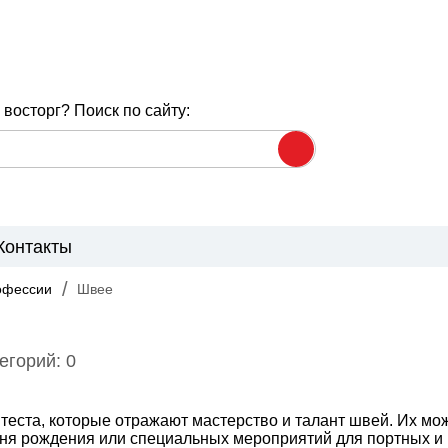
восторг? Поиск по сайту:
Контакты
офессии
Швее
егорий: 0
 теста, которые отражают мастерство и талант швей. Их мо
дня рождения или специальных мероприятий для портных и 