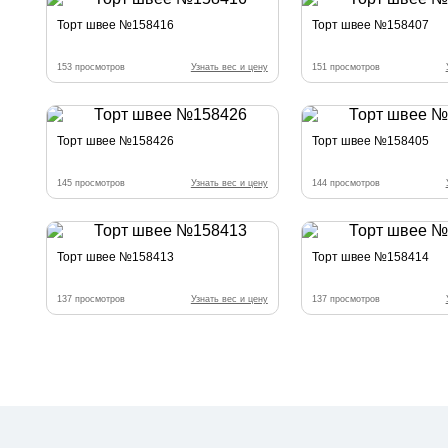
Торт швее №158416
Торт швее №158407
153 просмотров
Узнать вес и цену
151 просмотров
Торт швее №158426
Торт швее №158405
145 просмотров
Узнать вес и цену
144 просмотров
Торт швее №158413
Торт швее №158414
137 просмотров
Узнать вес и цену
137 просмотров