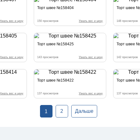
Торт швее №158404
Торт швее 
Узнать вес и цену
150 просмотров
Узнать вес и цену
148 просмотров
Торт швее №158425
Торт швее 
Узнать вес и цену
143 просмотров
Узнать вес и цену
142 просмотров
Торт швее №158422
Торт швее 
Узнать вес и цену
137 просмотров
Узнать вес и цену
137 просмотров
2
Дальше
1