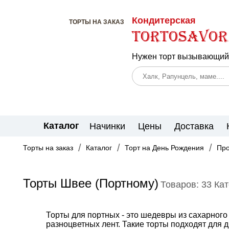
Кондитерская
ТОРТЫ НА ЗАКАЗ
TortoSavor
Нужен торт вызывающий 
Каталог
Начинки
Цены
Доставка
Торты на заказ
Каталог
Торт на День Рождения
Пр
Торты Швее (Портному)
Товаров: 33
Кат
Торты для портных - это шедевры из сахарного
разноцветных лент. Такие торты подходят для 