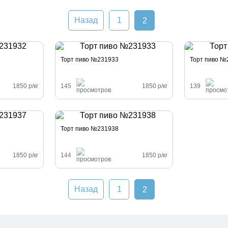
Назад
1
2
Торт пиво №231933
Торт пиво №
1850 р/кг
145
1850 р/кг
139
Торт пиво №231938
1850 р/кг
144
1850 р/кг
Назад
1
2