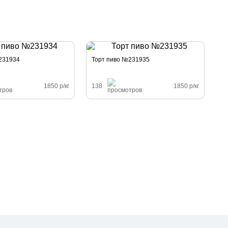
231934
Торт пиво №231935
1850 р/кг
138
1850 р/кг