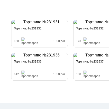
Торт пиво №231931
Торт пиво №231932
138
1850 р/кг
173
Торт пиво №231936
Торт пиво №231937
142
1850 р/кг
138