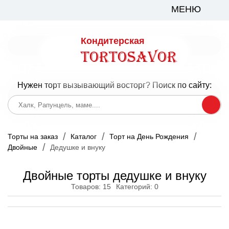
МЕНЮ
Кондитерская
TortoSavor
Нужен торт вызывающий восторг? Поиск по сайту:
Торты на заказ
Каталог
Торт на День Рождения
Двойные
Дедушке и внуку
Двойные торты дедушке и внуку
Товаров: 15
Категорий: 0