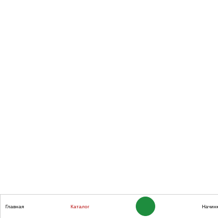
Главная
Каталог
Начин