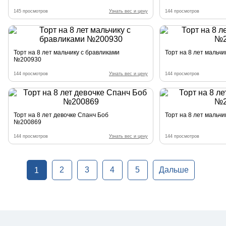
145 просмотров
Узнать вес и цену
144 просмотров
Торт на 8 лет мальчику с бравликами
Торт на 8 лет маль
№200930
144 просмотров
Узнать вес и цену
144 просмотров
Торт на 8 лет девочке Спанч Боб
Торт на 8 лет мальч
№200869
144 просмотров
Узнать вес и цену
144 просмотров
2
3
4
5
Дальше
1