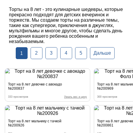
Торты на 8 лет - это кулинарные шедевры, которые
прекрасно подходят для детских вечеринок и
торжеств. Мы создаем торты на различные темы,
такие как супергерои, приключения в джунглях,
мультфильмы и многое другое, чтобы сделать день
рождения вашего ребенка особенным и
незабываемым.
2
3
4
5
Дальше
1
Торт на 8 лет девочке с авокадо
Торт на 8 лет мальчи
№200837
№200969
333 просмотров
Узнать вес и цену
300 просмотров
Торт на 8 лет мальчику с тачкой
Торт на 8 лет девоч
№200926
№200861