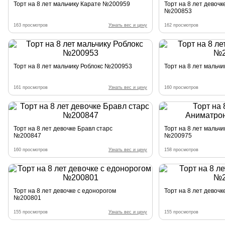
Торт на 8 лет мальчику Карате №200959
Торт на 8 лет девоч
№200853
163 просмотров
Узнать вес и цену
162 просмотров
Торт на 8 лет мальчику Роблокс №200953
Торт на 8 лет мальч
161 просмотров
Узнать вес и цену
160 просмотров
Торт на 8 лет девочке Бравл старс
Торт на 8 лет мальч
№200847
№200975
160 просмотров
Узнать вес и цену
158 просмотров
Торт на 8 лет девочке с едонорогом
Торт на 8 лет девоч
№200801
155 просмотров
Узнать вес и цену
155 просмотров