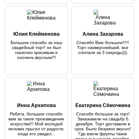
добавлением
Всегда очень вкусно и
орехов+клубничный
всегда дизайн тортика
тирамису.
соответствует
задуманному. Спасибо
большое!
Юлия Клейменова
Алина Захарова
Большое спасибо за наш
Спасибо Вам большое!!!!!
свадебный торт! он был
Торт наивкуснейший, все
сказочно красивым и
слопали за 3 секунды)))
ооочень вкусным!!!
Инна Архипова
Екатерина Сёмочкина
Ребята, большое спасибо
Спасибо большое за торт!
вам за такое произведение
Заказывали на свадьбу 5
искусства!!! Мой молодой
декабря. Торт доставили в
человек прыгал от радости,
срок. Было безумно вкусно!
когда его увидел...
Где взяли фрукты такие
вкусные в начале декабря,