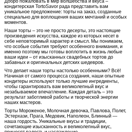
Добро пожаловать в мир волшебства и вкуса –
кондитерская TortoSavor рада представить вам
уникальное предложение: торты на заказ, созданные
специально для воплощения ваших мечтаний и особых
моментов.
Наши торты – это не просто десерты, это настоящие
произведения искусства, каждое из которых несет в
себе неповторимый характер и смысл. Мы понимаем,
что особые события требуют особенного внимания, и
именно поэтому мы готовы воплотить в жизнь любые
ваши идеи – от изысканных свадебных тортов до
забавных и оригинальных детских шедевров.
Что делает наши торты настолько особенными? Всё!
Начиная от самого процесса создания, наши опытные
кондитеры используют только лучшие ингредиенты,
чтобы гарантировать вам великолепный вкус и
незабываемое впечатление. Каждая деталь – это
результат заботливой работы и творческой энергии
наших мастеров.
Торты Мороженое
,
Молочная девочка
,
Павлова
, Полет,
Эстерхази, Прага, Медовик, Наполеон,
Блинный
—
наша гордость. Уникальные вкусы и традиции,
сочетающие изысканность и великолепный вкус,
приносят радость и наслаждение.